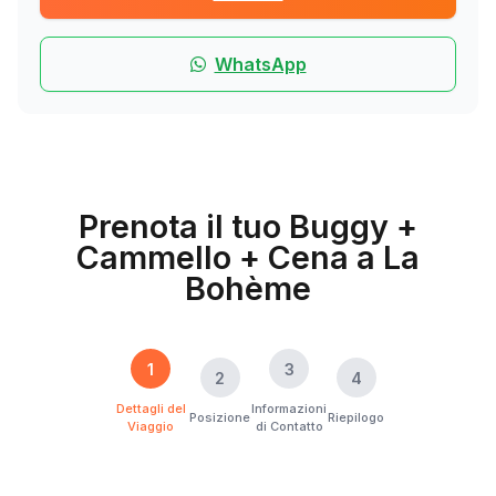
WhatsApp
Prenota il tuo Buggy +
Cammello + Cena a La
Bohème
1
3
2
4
Dettagli del
Informazioni
Posizione
Riepilogo
Viaggio
di Contatto