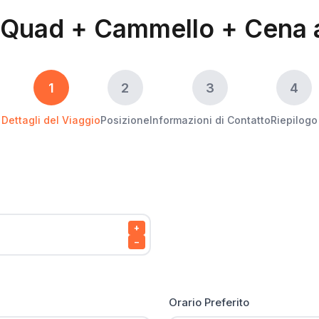
uo Quad + Cammello + Cena 
1
2
3
4
Dettagli del Viaggio
Posizione
Informazioni di Contatto
Riepilogo
+
−
Orario Preferito