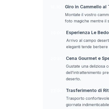
Giro in Cammello al
18:30
Montate il vostro cammel
foto magiche mentre il so
Esperienza Le Bedo
20:00
Arrivo al campo deserti
eleganti tende berbere 
Cena Gourmet e Sp
20:30
Gustate una deliziosa 
dell'intrattenimento pre
deserto.
Trasferimento di Ri
22:00
Trasporto confortevole 
giornata indimenticabil