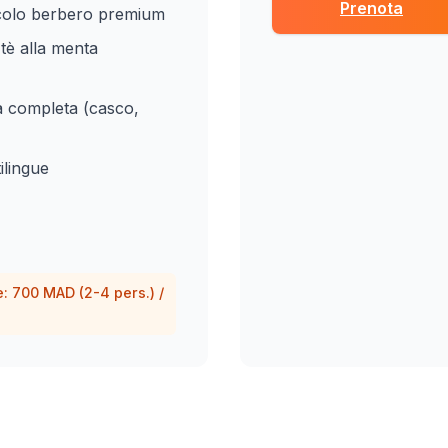
Prenota
acolo berbero premium
tè alla menta
a completa (casco,
ilingue
e: 700 MAD (2-4 pers.) /