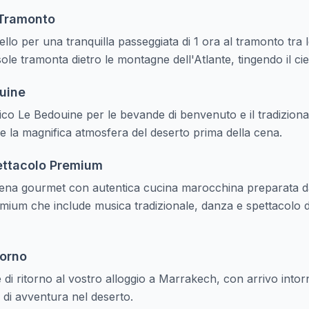
 Tramonto
lo per una tranquilla passeggiata di 1 ora al tramonto tra 
le tramonta dietro le montagne dell'Atlante, tingendo il cielo
uine
co Le Bedouine per le bevande di benvenuto e il tradizional
e la magnifica atmosfera del deserto prima della cena.
ettacolo Premium
cena gourmet con autentica cucina marocchina preparata da
mium che include musica tradizionale, danza e spettacolo di 
torno
di ritorno al vostro alloggio a Marrakech, con arrivo intorn
e di avventura nel deserto.