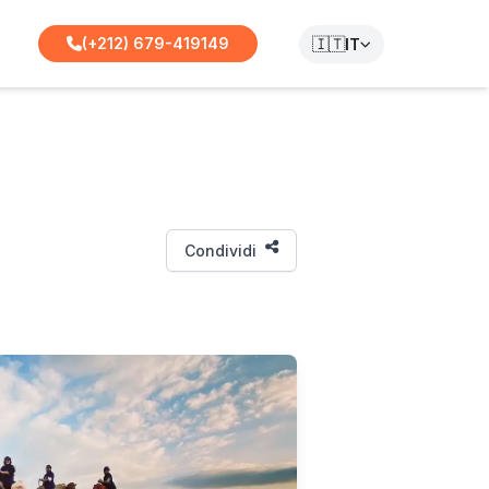
🇮🇹
(+212) 679-419149
IT
Condividi