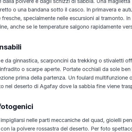
 dalla polvere e dagli schizzi di sabbia. Una maglietta
rretto o una bandana sotto il casco. In primavera e au
fresche, specialmente nelle escursioni al tramonto. In 
utine, anche se le temperature salgono rapidamente ve
nsabili
 da ginnastica, scarponcini da trekking o stivaletti o
 infradito o scarpe aperte. Portate occhiali da sole ben
ezione prima della partenza. Un foulard multifunzione 
tto nel deserto di Agafay dove la sabbia fine viene tras
fotogenici
impigliarsi nelle parti meccaniche del quad, gioielli pen
con la polvere rossastra del deserto. Per foto spettac