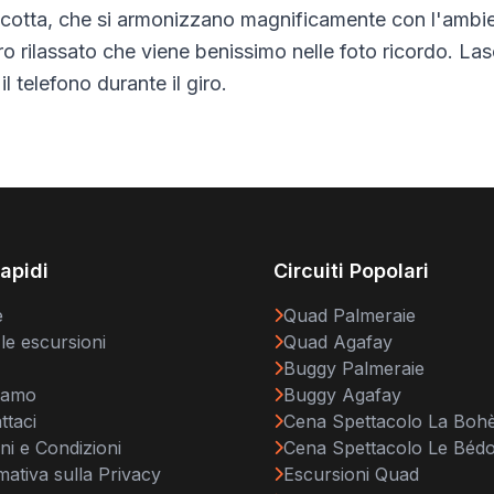
rracotta, che si armonizzano magnificamente con l'ambi
 rilassato che viene benissimo nelle foto ricordo. Lasci
 telefono durante il giro.
Rapidi
Circuiti Popolari
e
Quad Palmeraie
 le escursioni
Quad Agafay
Buggy Palmeraie
iamo
Buggy Agafay
ttaci
Cena Spettacolo La Boh
ni e Condizioni
Cena Spettacolo Le Béd
mativa sulla Privacy
Escursioni Quad