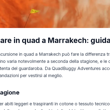
are in quad a Marrakech: guid
scursione in quad a Marrakech può fare la differenza tr
o varia notevolmente a seconda della stagione, e le c
ttenta del guardaroba. Da QuadBuggy Adventures accog
ndazioni per vestirsi al meglio.
tagione
r abiti leggeri e traspiranti in cotone o tessuto tecnic