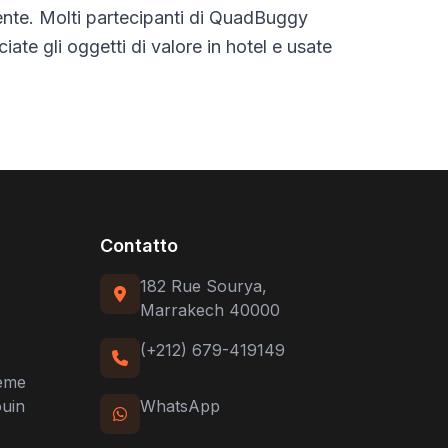
ente. Molti partecipanti di QuadBuggy
ate gli oggetti di valore in hotel e usate
Contatto
182 Rue Sourya,
Marrakech 40000
(+212) 679-419149
ème
ouin
WhatsApp