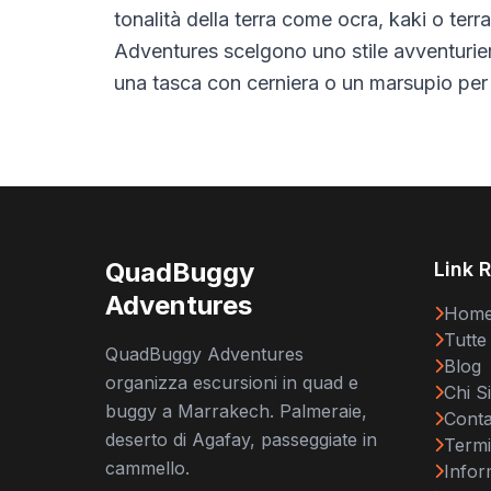
tonalità della terra come ocra, kaki o te
Adventures scelgono uno stile avventuriero
una tasca con cerniera o un marsupio per il
QuadBuggy
Link 
Adventures
Hom
Tutte
QuadBuggy Adventures
Blog
organizza escursioni in quad e
Chi S
buggy a Marrakech. Palmeraie,
Conta
deserto di Agafay, passeggiate in
Termi
cammello.
Infor