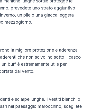
 a maniche lunghe sottile protegge le
tunno, prevedete uno strato aggiuntivo
inverno, un pile o una giacca leggera
rso mezzogiorno.
ffrono la migliore protezione e aderenza
 aderenti che non scivolino sotto il casco
o un buff è estremamente utile per
portata dal vento.
denti e sciarpe lunghe. I vestiti bianchi o
olari nel paesaggio marocchino, scegliete