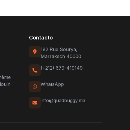
Contacto
182 Rue Sourya,
Marrakech 40000
(+212) 679-419149
ohème
douin
WhatsApp
info@quadbuggy.ma